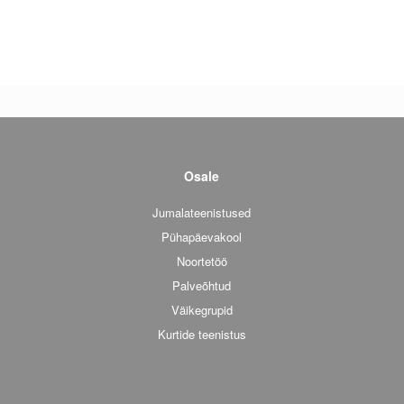
Osale
Jumalateenistused
Pühapäevakool
Noortetöö
Palveõhtud
Väikegrupid
Kurtide teenistus