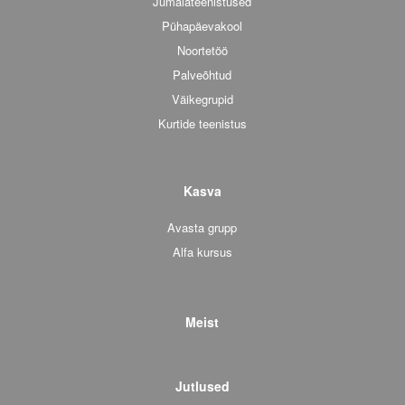
Jumalateenistused
Pühapäevakool
Noortetöö
Palveõhtud
Väikegrupid
Kurtide teenistus
Kasva
Avasta grupp
Alfa kursus
Meist
Jutlused