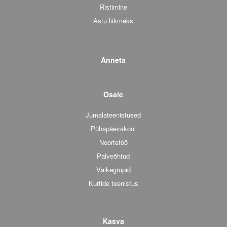
Ristimine
Astu liikmeks
Anneta
Osale
Jumalateenistused
Pühapäevakool
Noortetöö
Palveõhtud
Väikegrupid
Kurtide teenistus
Kasva