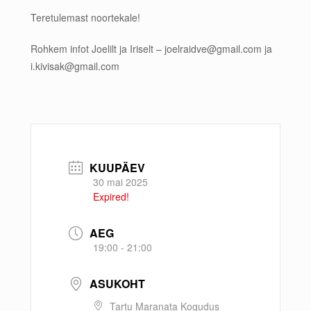
Teretulemast noortekale!
Rohkem infot Joelilt ja Iriselt – joelraidve@gmail.com ja
i.kivisak@gmail.com
KUUPÄEV
30 mai 2025
Expired!
AEG
19:00 - 21:00
ASUKOHT
Tartu Maranata Kogudus