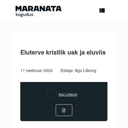
Skip
to
content
Eluterve kristlik usk ja eluviis
11 veebruar 2024
Esitaja: Ago Lilleorg
Ago Lilleorg