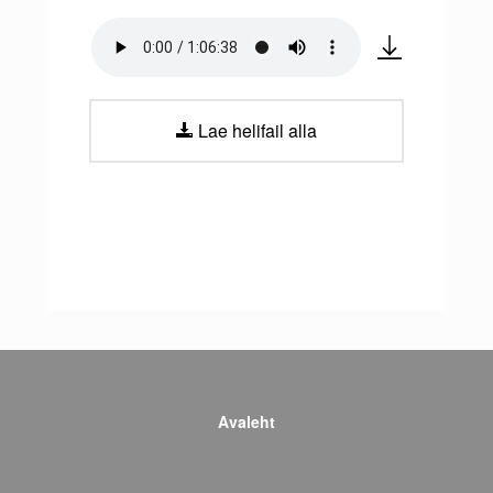
Lae helifail alla
Avaleht