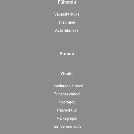
Pühendu
Vabatahtlikuks
Ristimine
Astu liikmeks
Anneta
Osale
Jumalateenistused
Pühapäevakool
Noortetöö
Palveõhtud
Väikegrupid
Kurtide teenistus