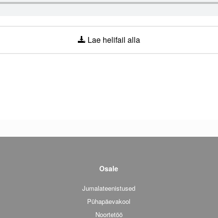
Lae helifail alla
Osale
Jumalateenistused
Pühapäevakool
Noortetöö