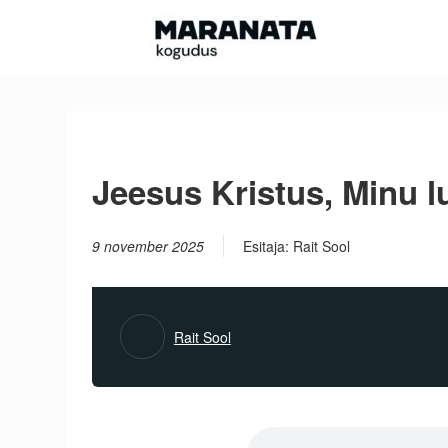
Skip
to
content
Jeesus Kristus, Minu l
9 november 2025
Esitaja: Rait Sool
Rait Sool