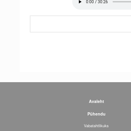
Avaleht
Pühendu
Vabatahtlikuks