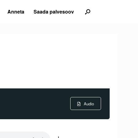
Anneta
Saada palvesoov
Audio