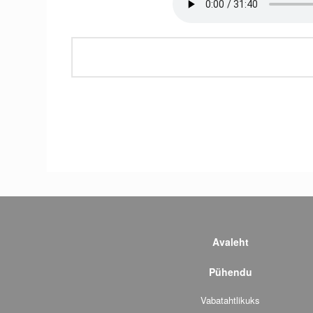
Avaleht
Pühendu
Vabatahtlikuks