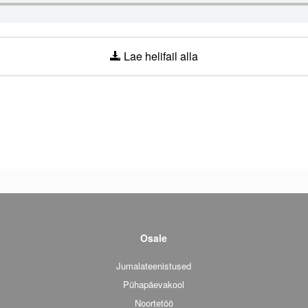
Lae helifail alla
Osale
Jumalateenistused
Pühapäevakool
Noortetöö