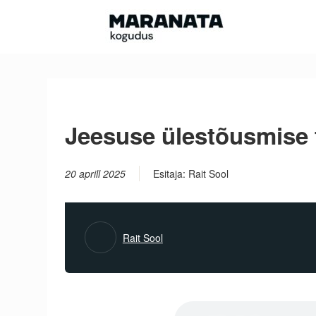
Skip
to
content
Jeesuse ülestõusmise 
20 aprill 2025
Esitaja: Rait Sool
Rait Sool