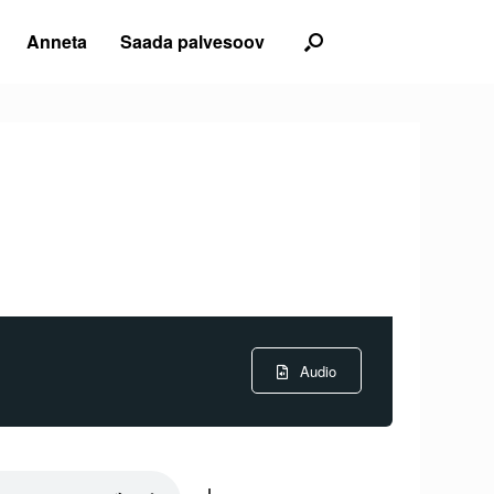
Anneta
Saada palvesoov
Audio