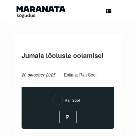
Skip
to
content
Jumala tõotuste ootamisel
26 oktoober 2025
Esitaja: Rait Sool
Rait Sool