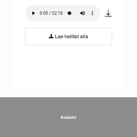
Lae helifail alla
Avaleht