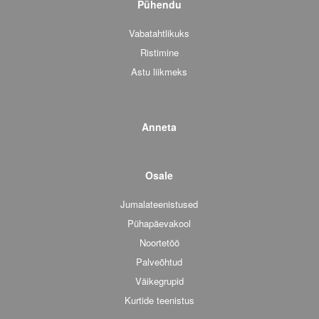
Pühendu
Vabatahtlikuks
Ristimine
Astu liikmeks
Anneta
Osale
Jumalateenistused
Pühapäevakool
Noortetöö
Palveõhtud
Väikegrupid
Kurtide teenistus