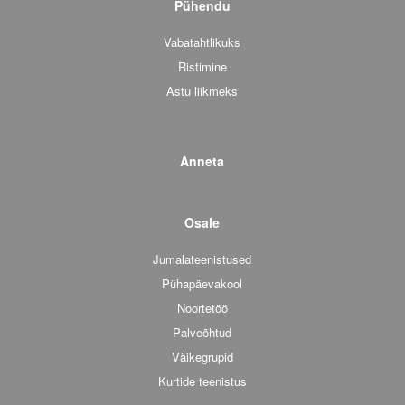
Pühendu
Vabatahtlikuks
Ristimine
Astu liikmeks
Anneta
Osale
Jumalateenistused
Pühapäevakool
Noortetöö
Palveõhtud
Väikegrupid
Kurtide teenistus