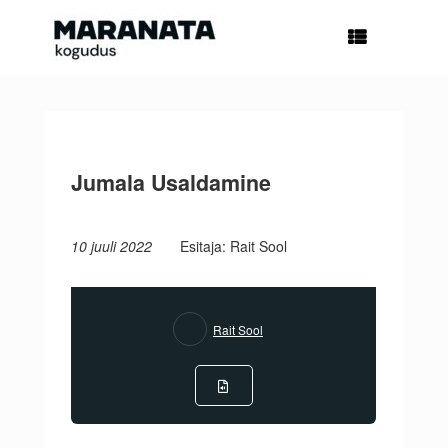
Skip
to
content
Jumala Usaldamine
10 juuli 2022
Esitaja: Rait Sool
Rait Sool