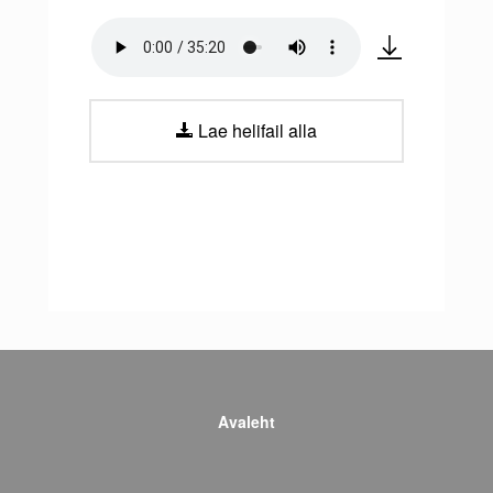
Lae helifail alla
Avaleht