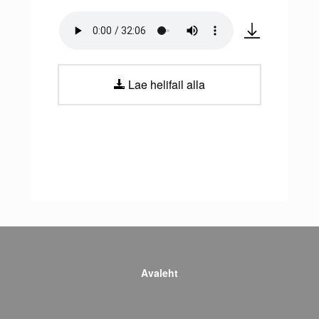
Lae helifail alla
Avaleht