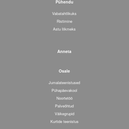
Pühendu
Vabatahtlikuks
Ristimine
Astu liikmeks
Anneta
Osale
Jumalateenistused
Pühapäevakool
Noortetöö
Palveõhtud
Väikegrupid
Kurtide teenistus