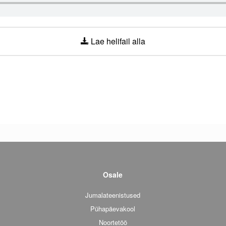
Lae helifail alla
Osale
Jumalateenistused
Pühapäevakool
Noortetöö