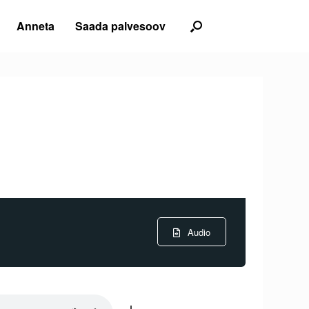
Anneta
Saada palvesoov
Audio