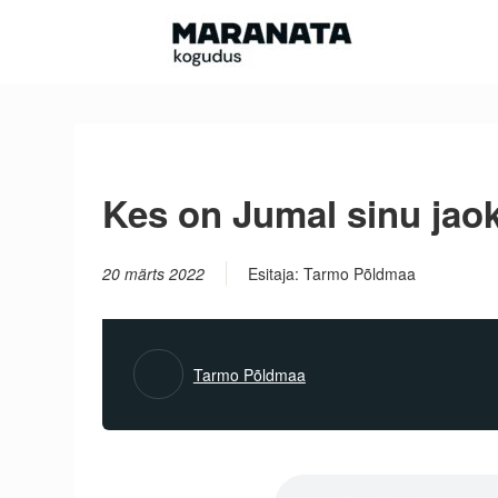
Skip
to
content
Kes on Jumal sinu jao
20 märts 2022
Esitaja: Tarmo Põldmaa
Tarmo Põldmaa