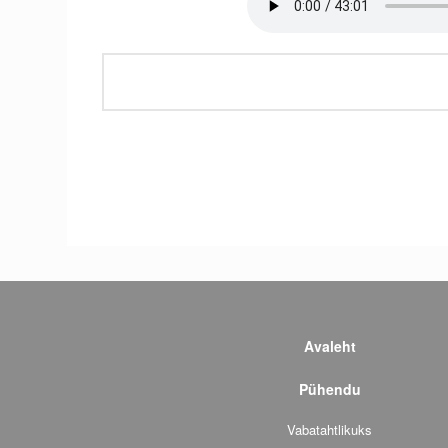
Avaleht
Pühendu
Vabatahtlikuks