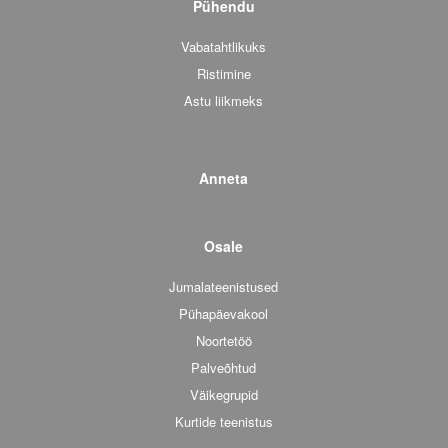
Pühendu
Vabatahtlikuks
Ristimine
Astu liikmeks
Anneta
Osale
Jumalateenistused
Pühapäevakool
Noortetöö
Palveõhtud
Väikegrupid
Kurtide teenistus