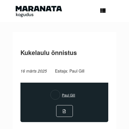
Skip
to
content
Kukelaulu õnnistus
16 märts 2025
Esitaja: Paul Gill
Paul Gill