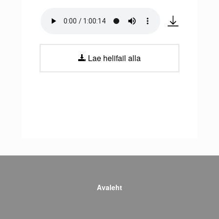
Lae helifail alla
Avaleht