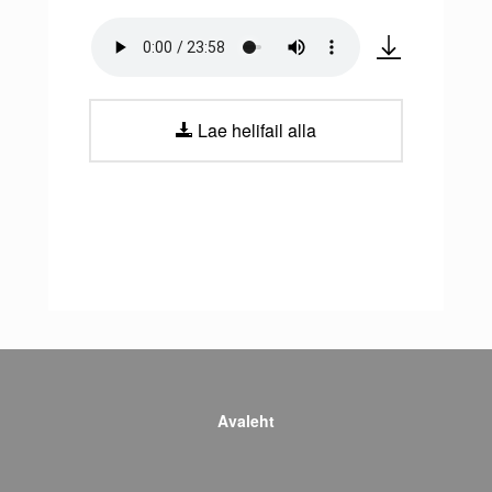
Lae helifail alla
Avaleht