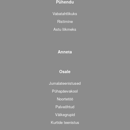
Pühendu
Vabatahtlikuks
Ristimine
Astu liikmeks
Anneta
Osale
Jumalateenistused
Pühapäevakool
Noortetöö
Palveõhtud
Väikegrupid
Kurtide teenistus