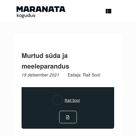
Skip
to
content
Murtud süda ja
meeleparandus
19 detsember 2021
Esitaja: Rait Sool
Rait Sool