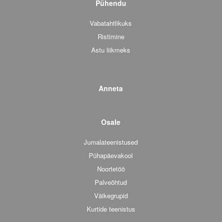
Pühendu
Vabatahtlikuks
Ristimine
Astu liikmeks
Anneta
Osale
Jumalateenistused
Pühapäevakool
Noortetöö
Palveõhtud
Väikegrupid
Kurtide teenistus