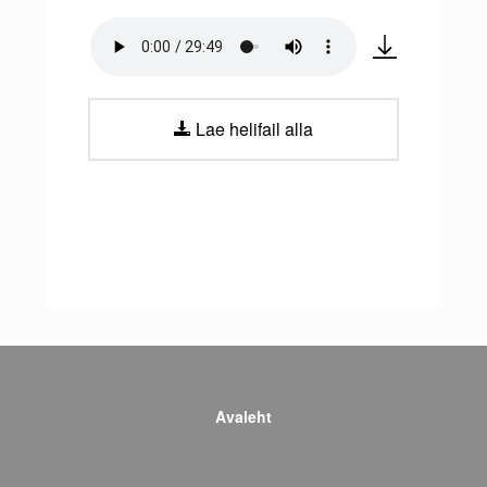
Lae helifail alla
Avaleht