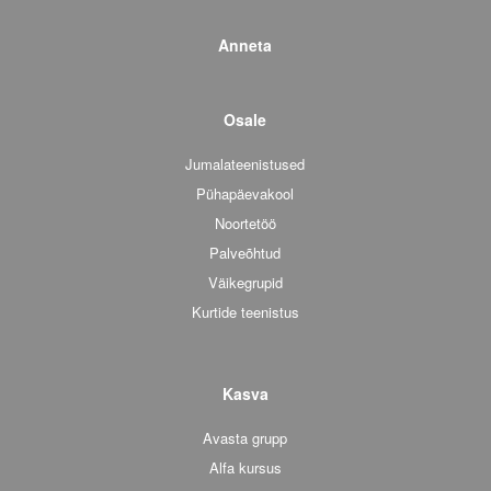
Anneta
Osale
Jumalateenistused
Pühapäevakool
Noortetöö
Palveõhtud
Väikegrupid
Kurtide teenistus
Kasva
Avasta grupp
Alfa kursus