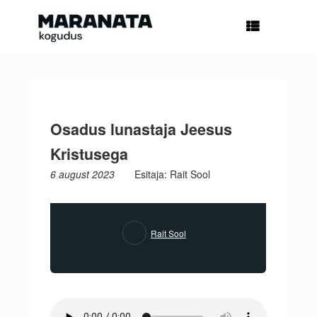
Skip
to
content
Osadus lunastaja Jeesus
Kristusega
6 august 2023
Esitaja: Rait Sool
Rait Sool