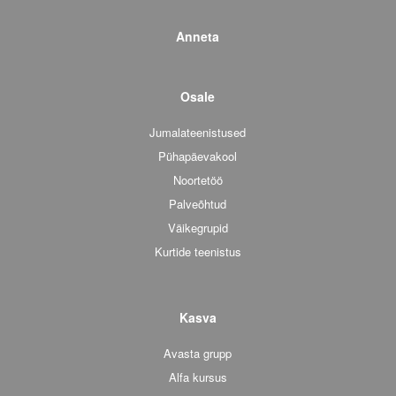
Anneta
Osale
Jumalateenistused
Pühapäevakool
Noortetöö
Palveõhtud
Väikegrupid
Kurtide teenistus
Kasva
Avasta grupp
Alfa kursus