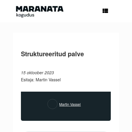
Skip
to
content
Struktureeritud palve
15 oktoober 2023
Esitaja: Martin Vassel
Martin Vassel