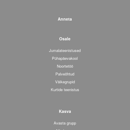
Anneta
Osale
Jumalateenistused
Pühapäevakool
Noortetöö
Palveõhtud
Väikegrupid
Kurtide teenistus
Kasva
Avasta grupp