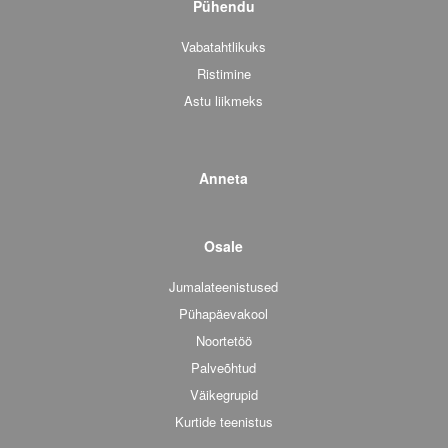
Pühendu
Vabatahtlikuks
Ristimine
Astu liikmeks
Anneta
Osale
Jumalateenistused
Pühapäevakool
Noortetöö
Palveõhtud
Väikegrupid
Kurtide teenistus