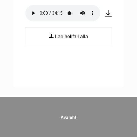
Lae helifail alla
Avaleht