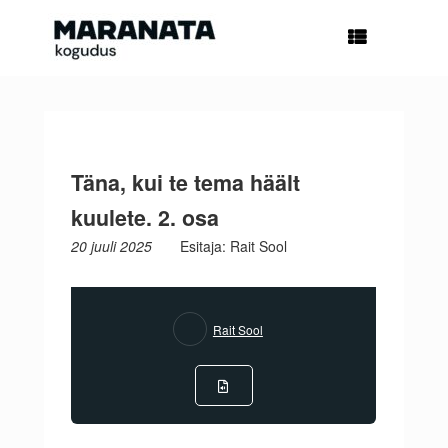
Skip
to
content
Täna, kui te tema häält
kuulete. 2. osa
20 juuli 2025
Esitaja: Rait Sool
Rait Sool