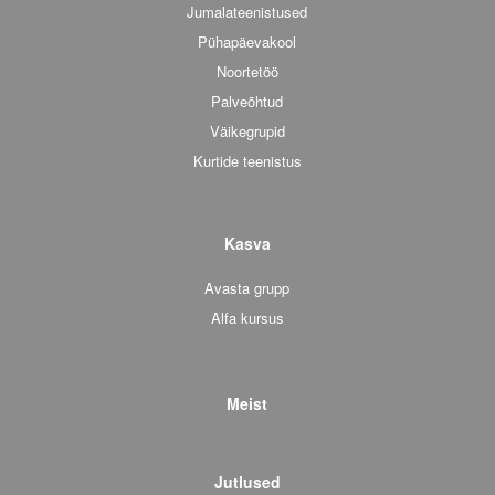
Jumalateenistused
Pühapäevakool
Noortetöö
Palveõhtud
Väikegrupid
Kurtide teenistus
Kasva
Avasta grupp
Alfa kursus
Meist
Jutlused