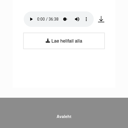
Lae helifail alla
Avaleht