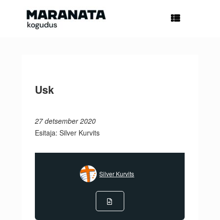
Skip
to
content
Usk
27 detsember 2020
Esitaja: Silver Kurvits
Silver Kurvits