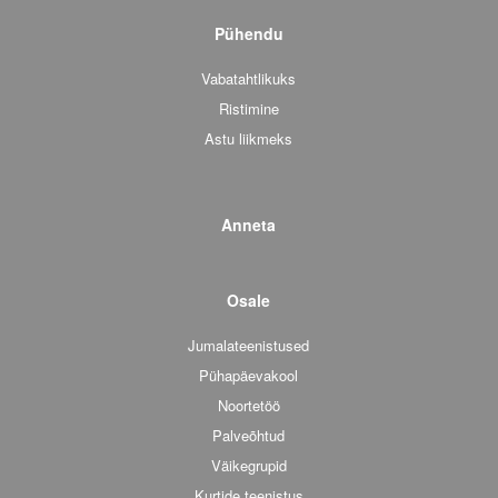
Pühendu
Vabatahtlikuks
Ristimine
Astu liikmeks
Anneta
Osale
Jumalateenistused
Pühapäevakool
Noortetöö
Palveõhtud
Väikegrupid
Kurtide teenistus