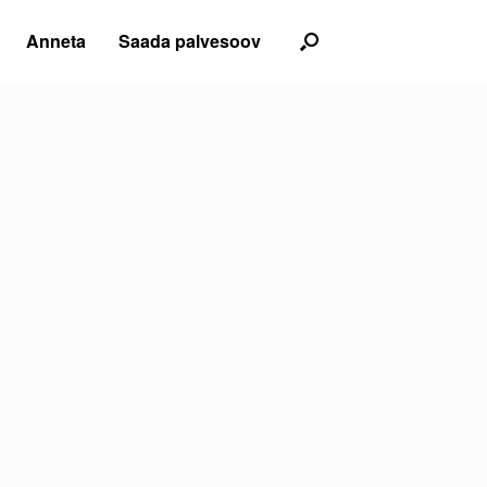
Anneta
Saada palvesoov