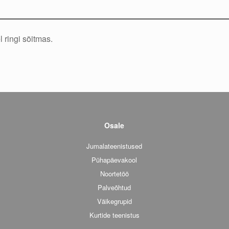
 ringi sõitmas.
Osale
Jumalateenistused
Pühapäevakool
Noortetöö
Palveõhtud
Väikegrupid
Kurtide teenistus