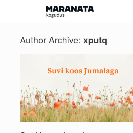
Skip
to
content
Author Archive:
xputq