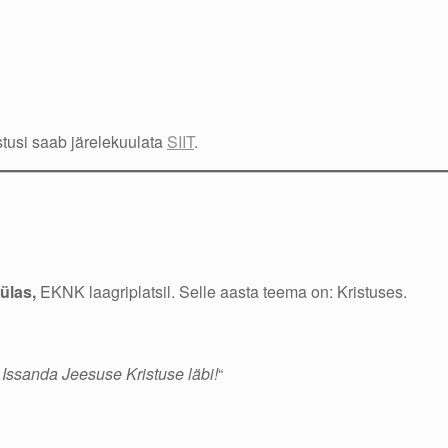
tusi saab järelekuulata
SIIT
.
Külas,
EKNK laagriplatsil. Selle aasta teema on: Kristuses.
Issanda Jeesuse Kristuse läbi!
“