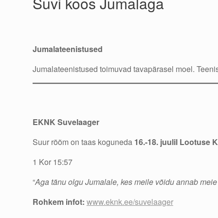
Suvi koos Jumalaga
Jumalateenistused
Jumalateenistused toimuvad tavapärasel moel. Teenis
EKNK Suvelaager
Suur rõõm on taas koguneda
16.-18. juulil Lootuse 
1 Kor 15:57
“
Aga tänu olgu Jumalale, kes meile võidu annab meie 
Rohkem infot:
www.eknk.ee/suvelaager