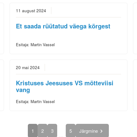
11 august 2024
Et saada rüütatud väega kõrgest
Esitaja:
Martin Vassel
20 mai 2024
Kristuses Jeesuses VS mõtteviisi
vang
Esitaja:
Martin Vassel
1
2
3
5
Järgmine
...