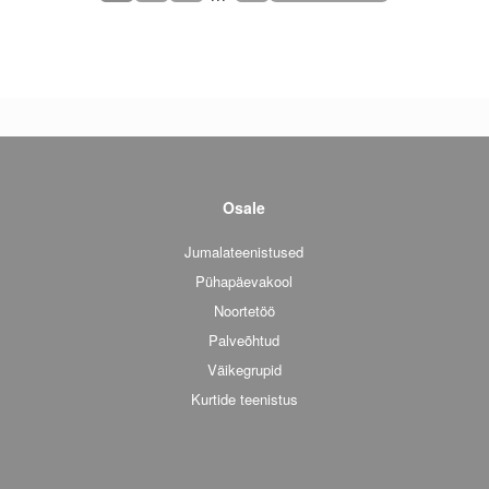
Osale
Jumalateenistused
Pühapäevakool
Noortetöö
Palveõhtud
Väikegrupid
Kurtide teenistus